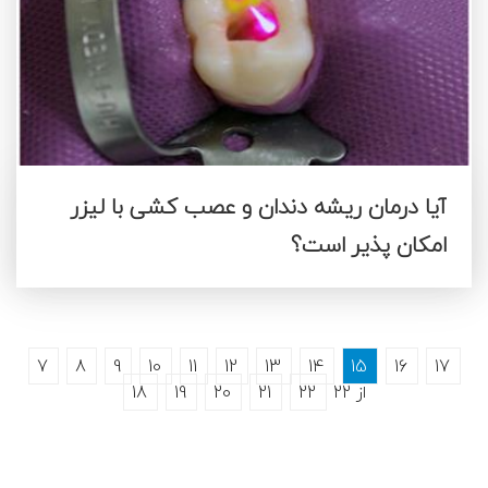
آیا درمان ریشه دندان و عصب کشی با لیزر
امکان پذیر است؟
7
8
9
10
11
12
13
14
15
16
17
از 22
22
21
20
19
18