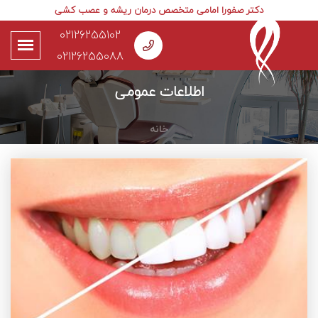
دکتر صفورا امامی متخصص درمان ریشه و عصب کشی
02126255102
02126255088
اطلاعات عمومی
خانه