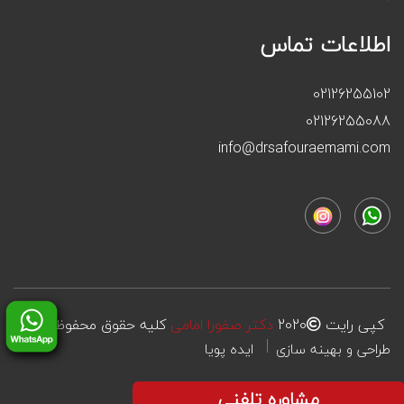
اطلاعات تماس
02126255102
02126255088
info@drsafouraemami.com
کپی رایت
2020
دکتر صفورا امامی
کلیه حقوق محفوظ است
طراحی و بهینه سازی
ایده پویا
مشاوره تلفنی