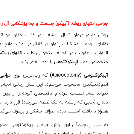
جراحی انتهای ریشه (آپیکو) چیست و چه پزشکانی آن را 
روش عادی درمان کانال ریشه برای اکثر بیماران موفقی
بقایای آلوده یا مشکلات پنهان در کانال می‌توانند مانع ب
التهاب یا عفونت در ناحیه استخوانی اطراف
انتهای ریشه
متخصص عمل
آپیکوکتومی
را توصیه می‌کند.
آپیکوکتومی (Apicoectomy)
که رایج‌ترین نوع
جراحی
اندودنتیکس محسوب می‌شود. این عمل زمانی انجام 
نتواند تمام اعصاب مرده و بافت‌های آلوده را از بین
دندان (جایی که ریشه به یک نقطه می‌رسد) قرار دارد. 
همراه با بافت آسیب دیده اطراف، مشکل را برطرف می‌کند
به دلیل پیچیدگی این روش، جراحی آپیکوکتومی معمو
(اندودنتیست) یا جراحان دهان و فک و صورت انجام می