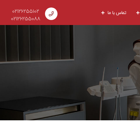
02126255102
تماس با ما
02126255088