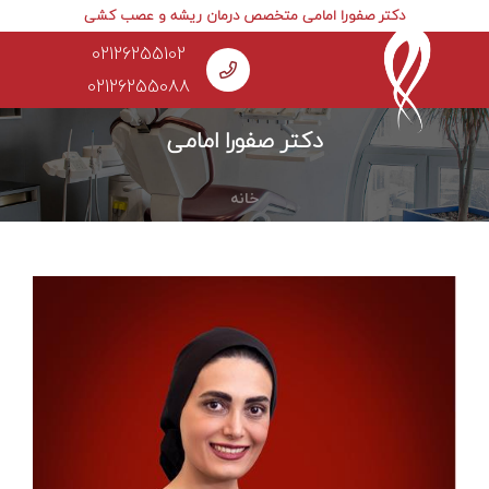
دکتر صفورا امامی متخصص درمان ریشه و عصب کشی
02126255102
02126255088
دکتر صفورا امامی
خانه