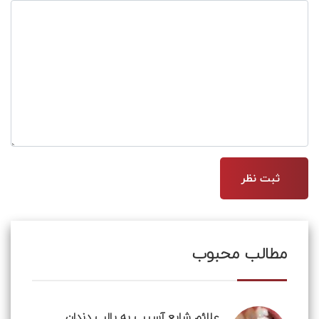
مطالب محبوب
علائم شایع آسیب به پالپ دندان