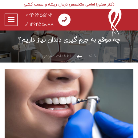
دکتر صفورا امامی متخصص درمان ریشه و عصب کشی
02126255102
02126255088
چه موقع به جرم گیری دندان نیاز داریم؟
خانه
اطلاعات عمومی