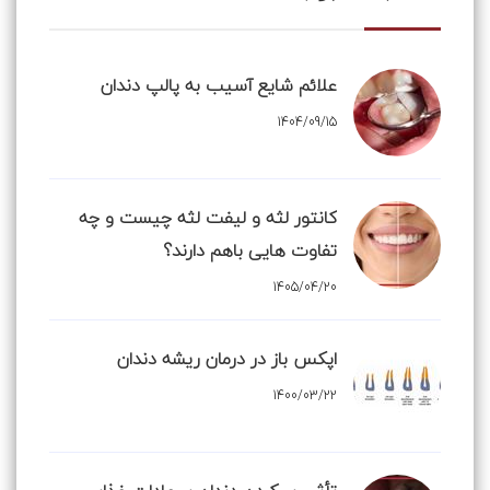
علائم شایع آسیب به پالپ دندان
1404/09/15
کانتور لثه و لیفت لثه چیست و چه
تفاوت هایی باهم دارند؟
1405/04/20
اپکس باز در درمان ریشه دندان
1400/03/22