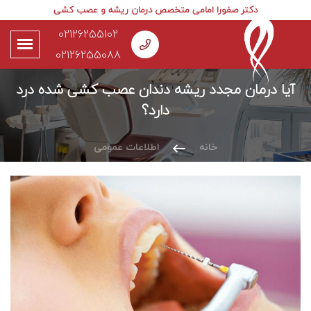
دکتر صفورا امامی متخصص درمان ریشه و عصب کشی
02126255102
02126255088
آیا درمان مجدد ریشه دندان عصب کشی شده درد
دارد؟
خانه
اطلاعات عمومی