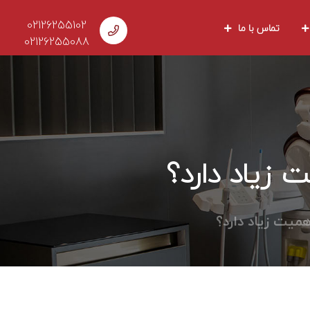
02126255102
تماس با ما
02126255088
 زیاد دارد؟
میت زیاد دارد؟