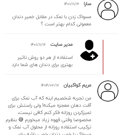
سارا
1401/11/16
مسواک زدن با نمک در مقابل خمیر دندان
معمولی کدام بهتر است ؟
مدیر سایت
1401/11/16
استفاده از هر دو روش تاثیر
بهتری برای دندان های شما دارد.
مریم کواکبیان
1404/06/17
من تجربه شخصیم اینه که آب نمک برای
آفت دهان معجزه میکنه! ولی راستش برای
تمیزکردن روزانه فکر کنم کافی نیست،
مخصوصا وقتی قهوه زیاد میخورم 😅 بنظرم
ترکیب استفاده روزانه از محلول آب نمک و
مسواک با خمیر دندان خوب باشه برای