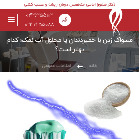
دکتر صفورا امامی متخصص درمان ریشه و عصب کشی
02126255102
02126255088
مسواک زدن با خمیردندان یا محلول آب نمک؛ کدام
بهتر است؟
خانه
اطلاعات عمومی