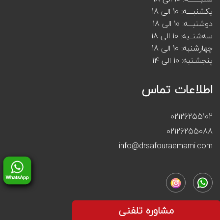
یکشنبــــه: 10 الی 18
دوشنبـــه: 10 الی 18
سه‌شنــبه: 10 الی 18
چهارشنبه: 10 الی 18
پنجشـنبه: 10 الی 14
اطلاعات تماس
02126255102
02126255088
info@drsafouraemami.com
مشاوره تلفنی