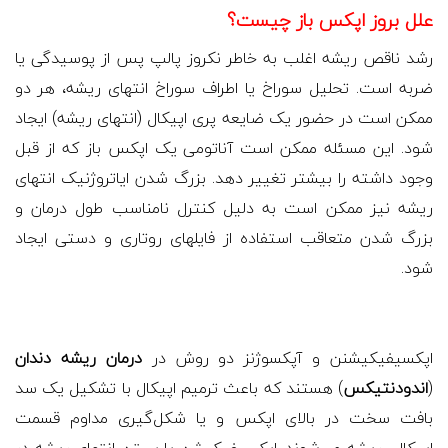
علل بروز اپکس باز چیست؟
رشد ناقص ریشه اغلب به خاطر نکروز پالپ پس از پوسیدگی یا
ضربه است. تحلیل سوراخ یا اطراف سوراخ انتهای ریشه، هر دو
ممکن است در حضور یک ضایعه پری اپیکال (انتهای ریشه) ایجاد
شود. این مسئله ممکن است آناتومی یک اپکس باز که از قبل
وجود داشته را بیشتر تغییر دهد. بزرگ شدن ایاتروژنیک انتهای
ریشه نیز ممکن است به دلیل کنترل نامناسب طول درمان و
بزرگ شدن متعاقب استفاده از فایلهای روتاری و دستی ایجاد
شود.
اپکسیفیکیشنن و آپکسوژنز دو روش در
درمان ریشه دندان
(
اندودنتیکس
) هستند که باعث ترمیم اپیکال با تشکیل یک سد
بافت سخت در بالای اپکس و یا شکل‌گیری مداوم قسمت
اپیکالی ریشه می‌شوند. اپکسیفیکیشن یا بستن انتهای ریشه در