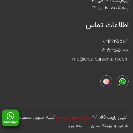
پنجشـنبه: 10 الی 14
اطلاعات تماس
02126255102
02126255088
info@drsafouraemami.com
کپی رایت
2020
دکتر صفورا امامی
کلیه حقوق محفوظ است
طراحی و بهینه سازی
ایده پویا