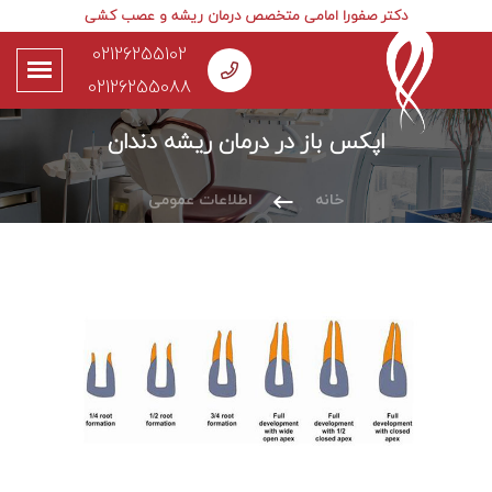
دکتر صفورا امامی متخصص درمان ریشه و عصب کشی
02126255102
02126255088
اپکس باز در درمان ریشه دندان
خانه
اطلاعات عمومی