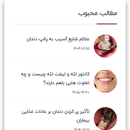
مطالب محبوب
علائم شایع آسیب به پالپ دندان
1404/09/15
کانتور لثه و لیفت لثه چیست و چه
تفاوت هایی باهم دارند؟
1405/04/20
تأثیر پر کردن دندان بر عادات غذایی
بیماران
1404/09/12