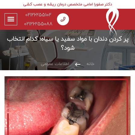
دکتر صفورا امامی متخصص درمان ریشه و عصب کشی
02126255102
02126255088
پر کردن دندان با مواد سفید یا سیاه؛ کدام انتخاب
شود؟
خانه
اطلاعات عمومی