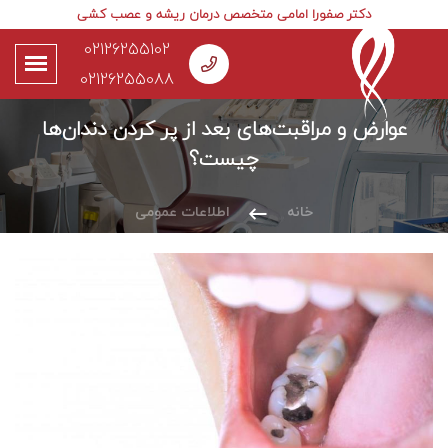
دکتر صفورا امامی متخصص درمان ریشه و عصب کشی
02126255102
02126255088
عوارض و مراقبت‌های بعد از پر کردن دندان‌ها
چیست؟
خانه
اطلاعات عمومی