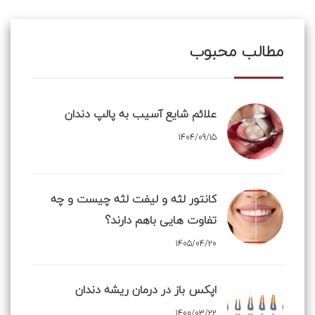
مطالب محبوب
علائم شایع آسیب به پالپ دندان
1404/09/15
کانتور لثه و لیفت لثه چیست و چه
تفاوت هایی باهم دارند؟
1405/04/20
اپکس باز در درمان ریشه دندان
1400/03/22