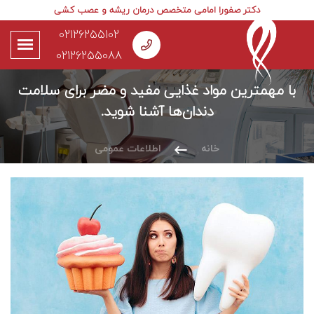
دکتر صفورا امامی متخصص درمان ریشه و عصب کشی
02126255102
02126255088
با مهمترین مواد غذایی مفید و مضر برای سلامت
دندان‌ها آشنا شوید.
خانه
اطلاعات عمومی