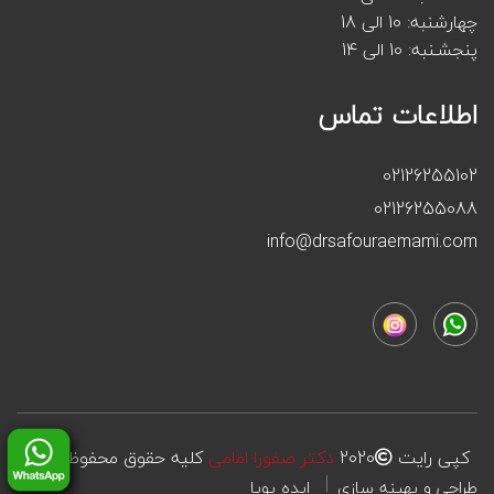
چهارشنبه: 10 الی 18
پنجشـنبه: 10 الی 14
اطلاعات تماس
02126255102
02126255088
info@drsafouraemami.com
کپی رایت
2020
دکتر صفورا امامی
کلیه حقوق محفوظ است
طراحی و بهینه سازی
ایده پویا