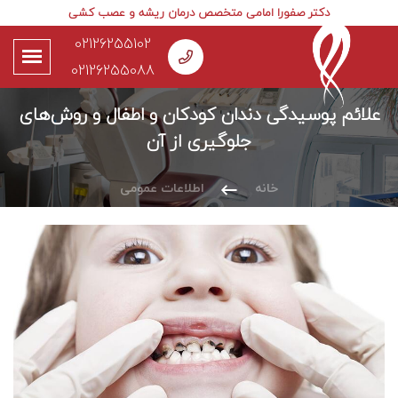
دکتر صفورا امامی متخصص درمان ریشه و عصب کشی
02126255102
02126255088
علائم پوسیدگی دندان کودکان و اطفال و روش‌های
جلوگیری از آن
خانه
اطلاعات عمومی