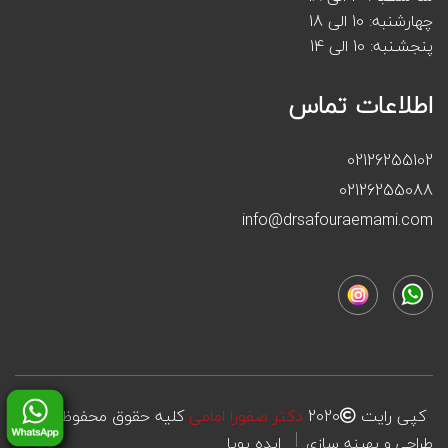
چهارشنبه: 10 الی 18
پنجشـنبه: 10 الی 14
اطلاعات تماس
02126255102
02126255088
info@drsafouraemami.com
کپی رایت
2020
دکتر صفورا امامی
کلیه حقوق محفوظ است
طراحی و بهینه سازی
ایده پویا