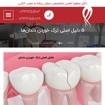
دکتر صفورا امامی متخصص درمان ریشه و عصب کشی
02126255102
02126255088
5 دلیل اصلی ترک خوردن دندان‌ها
خانه
اطلاعات عمومی